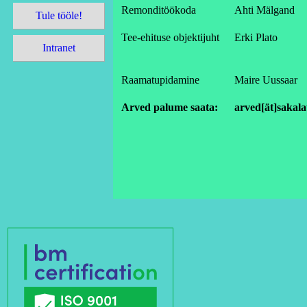
Remonditöökoda
Ahti Mälgand
Tule tööle!
Tee-ehituse objektijuht
Erki Plato
Intranet
Raamatupidamine
Maire Uussaar
Arved palume saata:
arved[ät]sakala