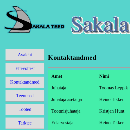
Avaleht
Kontaktandmed
Ettevõttest
Amet
Nimi
Kontaktandmed
Juhataja
Toomas Leppik
Teenused
Juhataja asetäitja
Heino Tikker
Tooted
Tootmisjuhataja
Kristjan Hunt
Eelarvestaja
Heino Tikker
Tarktee